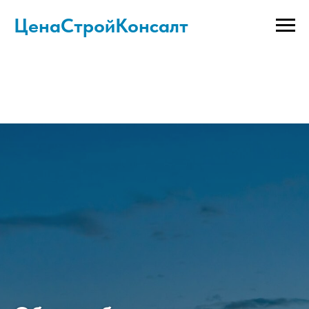
ЦенаСтройКонсалт